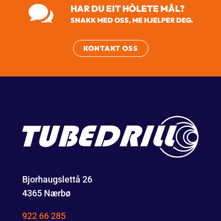

HAR DU EIT HÒLETE MÅL?
SNAKK MED OSS, ME HJELPER DEG.
KONTAKT OSS
Bjorhaugslettå 26
4365 Nærbø
922 66 285